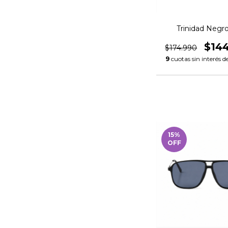
Trinidad Negro
$14
$174.990
9
cuotas sin interés d
15
%
OFF