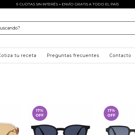
9 CUOTAS SIN INTERÉS + ENVÍO GRATIS A TODO EL PAÍS
Cotiza tu receta
Preguntas frecuentes
Contacto
17
%
17
%
OFF
OFF