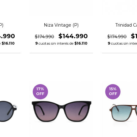
P)
Niza Vintage (P)
Trinidad C
4.990
$144.990
$
$174.990
$174.990
e
$16.110
9
cuotas sin interés de
$16.110
9
cuotas sin inte
17
%
15
%
OFF
OFF