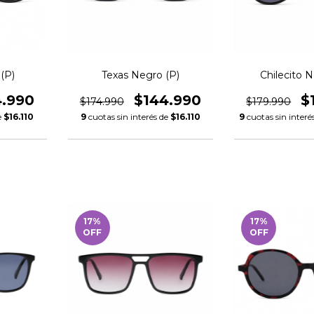
(P)
Texas Negro (P)
Chilecito 
4.990
$144.990
$
$174.990
$179.990
e
$16.110
9
cuotas sin interés de
$16.110
9
cuotas sin interé
17
%
17
%
OFF
OFF