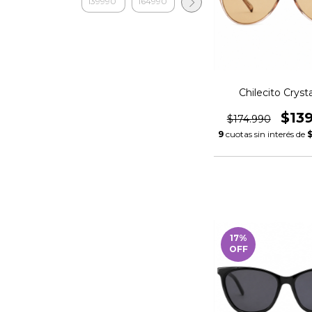
Chilecito Crysta
$13
$174.990
9
cuotas sin interés de
$
17
%
OFF