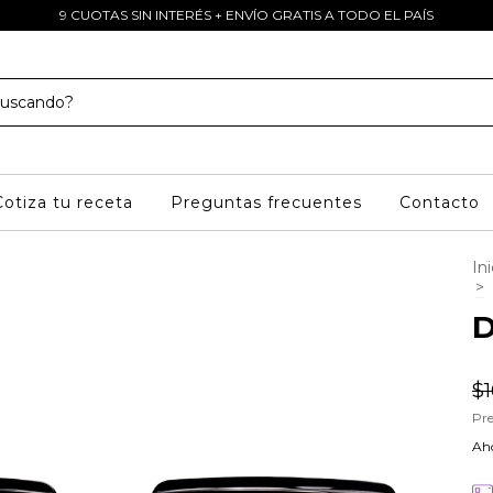
9 CUOTAS SIN INTERÉS + ENVÍO GRATIS A TODO EL PAÍS
Cotiza tu receta
Preguntas frecuentes
Contacto
Ini
>
D
$1
Pre
Aho