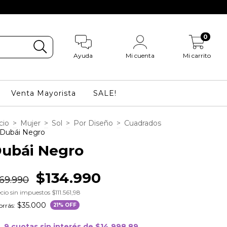
0
Ayuda
Mi cuenta
Mi carrito
Venta Mayorista
SALE!
cio
>
Mujer
>
Sol
>
Por Diseño
>
Cuadrados
Dubái Negro
ubái Negro
$134.990
69.990
cio sin impuestos
$111.561,98
$35.000
rrás:
21
% OFF
9
cuotas sin interés de
$14.998,89