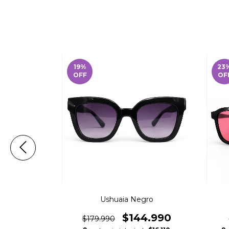
19
%
23
OFF
OF
ey
Ushuaia Negro
4.990
$144.990
$179.990