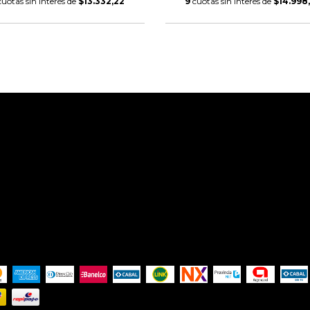
cuotas sin interés de
$13.332,22
9
cuotas sin interés de
$14.998