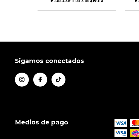
$14.998,89
9
cuotas sin interés de
$16.110
9
Sigamos conectados
Medios de pago