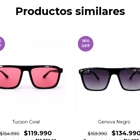
Productos similares
%
16
%
F
OFF
Tucson Coral
Genova Negro
$119.990
$134.99
$154.990
$159.990