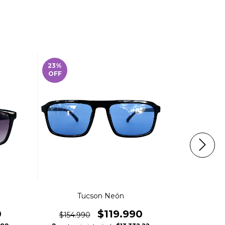
23
%
16
%
OFF
OFF
Tucson Neón
0
$119.990
$154.990
$159.9