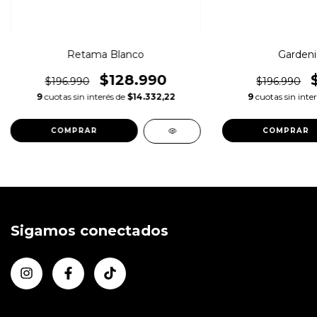
Retama Blanco
Gardeni
$128.990
$196.990
$196.990
9
cuotas sin interés de
$14.332,22
9
cuotas sin inte
Sigamos conectados