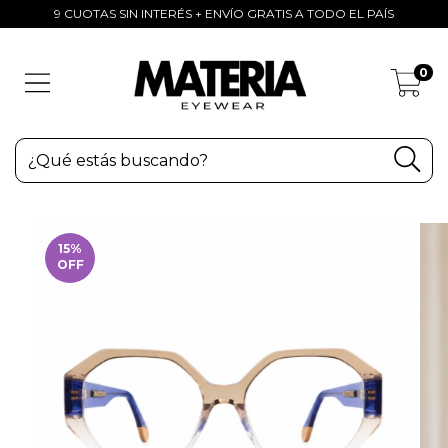
9 CUOTAS SIN INTERÉS + ENVÍO GRATIS A TODO EL PAÍS
0
15
%
OFF