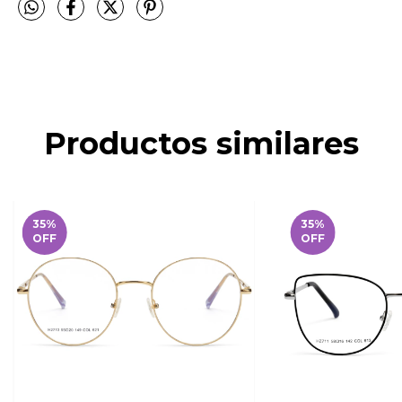
Productos similares
35
%
35
%
OFF
OFF