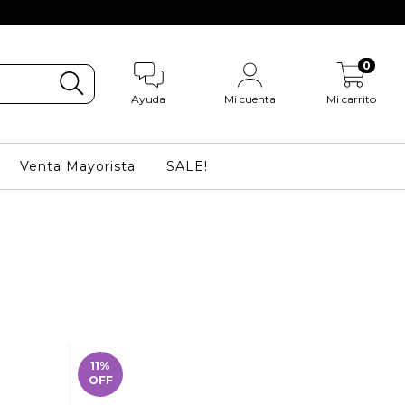
0
Ayuda
Mi cuenta
Mi carrito
Venta Mayorista
SALE!
11
%
OFF