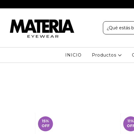
INICIO
Productos
15
%
11
%
OFF
OF