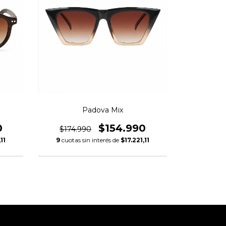
Padova Mix
0
$154.990
$174.990
11
9
cuotas sin interés de
$17.221,11