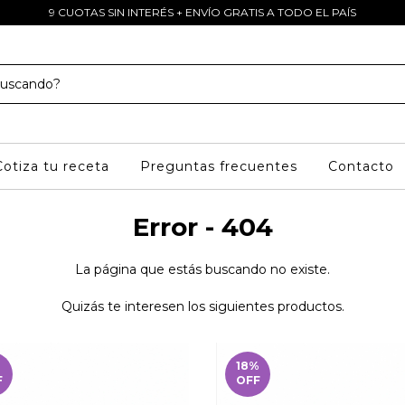
9 CUOTAS SIN INTERÉS + ENVÍO GRATIS A TODO EL PAÍS
Cotiza tu receta
Preguntas frecuentes
Contacto
Error - 404
La página que estás buscando no existe.
Quizás te interesen los siguientes productos.
18
%
F
OFF