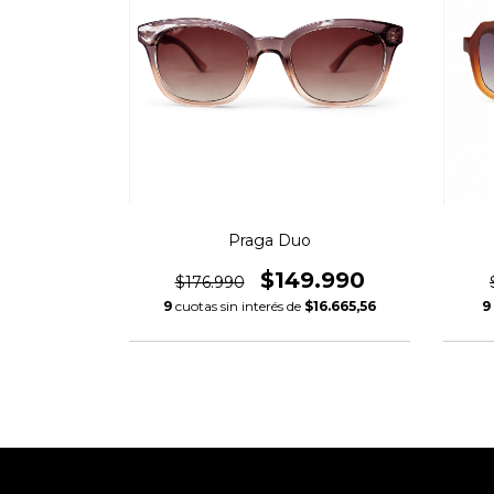
Praga Duo
$149.990
$176.990
9
cuotas sin interés de
$16.665,56
9