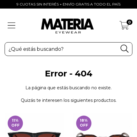
9 CUOTAS SIN INTERÉS + ENVÍO GRATIS A TODO EL PAÍS
0
Error - 404
La página que estás buscando no existe.
Quizás te interesen los siguientes productos.
11
%
18
%
OFF
OFF