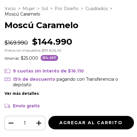
Inicio
>
Mujer
>
Sol
>
Por Diseño
>
Cuadrados
>
Moscú Caramelo
Moscú Caramelo
$144.990
$169.990
Precio sin impuestos
$119.826,45
$25.000
Ahorrás:
15
% OFF
9
cuotas sin interés de
$16.110
15% de descuento
pagando con Transferencia o
depósito
Ver más detalles
Envío gratis