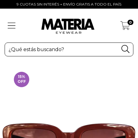
9 CUOTAS SIN INTERÉS + ENVÍO GRATIS A TODO EL PAÍS
0
15
%
OFF