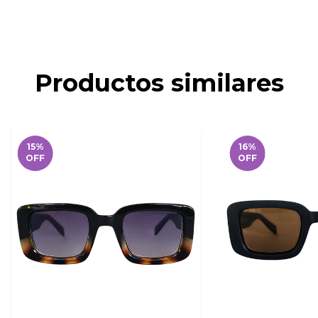
Productos similares
15
%
16
%
OFF
OFF