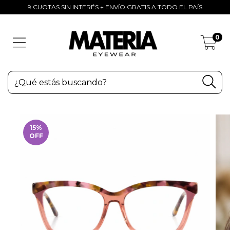
9 CUOTAS SIN INTERÉS + ENVÍO GRATIS A TODO EL PAÍS
0
15
%
OFF