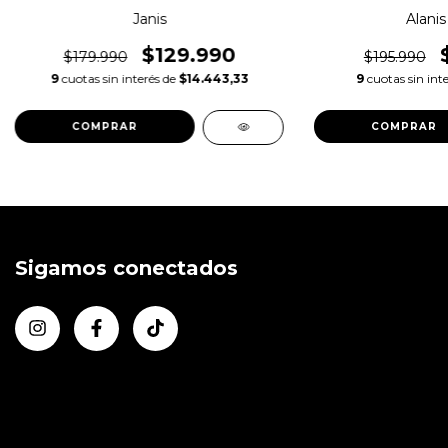
Janis
Alanis
$129.990
$179.990
$195.990
9
cuotas sin interés de
$14.443,33
9
cuotas sin int
COMPRAR
Sigamos conectados