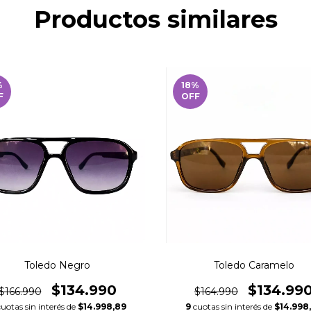
Productos similares
%
18
%
F
OFF
Toledo Negro
Toledo Caramelo
$134.990
$134.99
$166.990
$164.990
cuotas sin interés de
$14.998,89
9
cuotas sin interés de
$14.998