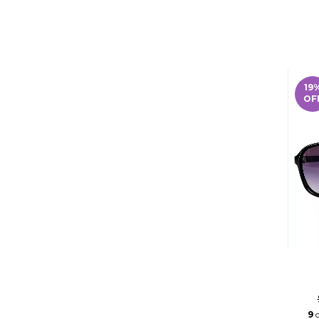
19
OF
9