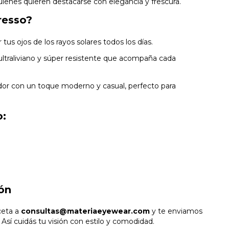
uienes quieren destacarse con elegancia y frescura.
resso?
r tus ojos de los rayos solares todos los días.
, ultraliviano y súper resistente que acompaña cada
ador con un toque moderno y casual, perfecto para
o:
ón
ceta a
consultas@materiaeyewear.com
y te enviamos
sí cuidás tu visión con estilo y comodidad.