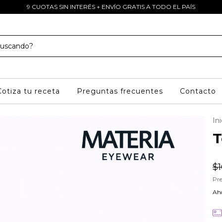
9 CUOTAS SIN INTERÉS + ENVÍO GRATIS A TODO EL PAÍS
Cotiza tu receta
Preguntas frecuentes
Contacto
Ini
T
$
Pre
Aho