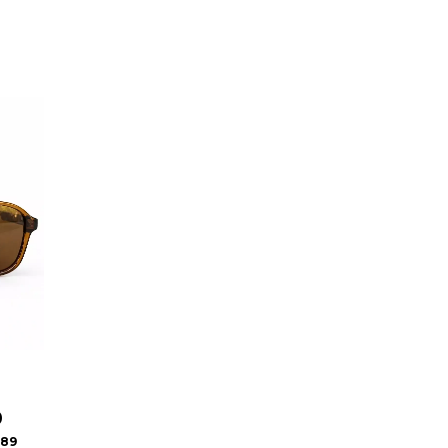
0
,89