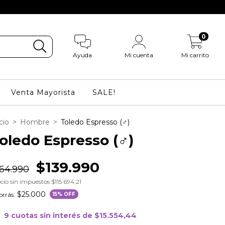
0
Ayuda
Mi cuenta
Mi carrito
Venta Mayorista
SALE!
cio
>
Hombre
>
Toledo Espresso (♂)
oledo Espresso (♂)
$139.990
164.990
cio sin impuestos
$115.694,21
$25.000
rrás:
15
% OFF
9
cuotas sin interés de
$15.554,44